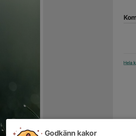
Kom
Hela 
Godkänn kakor