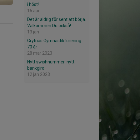
i höst!
16 apr
Det är aldrig för sent att börja.
Välkommen Du också!
13 jan
Grytnäs Gymnastikförening
70 år
28 mar 2023
Nytt swishnummer, nytt
bankgiro
12 jan 2023