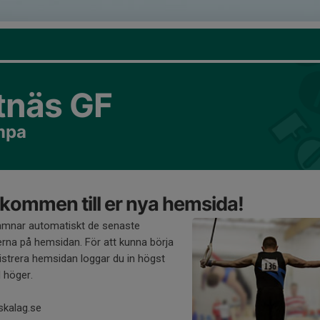
tnäs GF
mpa
kommen till er nya hemsida!
amnar automatiskt de senaste
rna på hemsidan. För att kunna börja
strera hemsidan loggar du in högst
l höger.
skalag.se