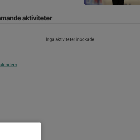
mande aktiviteter
Inga aktiviteter inbokade
kalendern