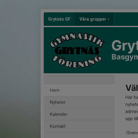
Grytnäs GF
Våra grupper
Gry
Basgy
Väl
Hem
Här h
Nyheter
nyhete
admini
Kalender
upp til
Kontakt
/Sven