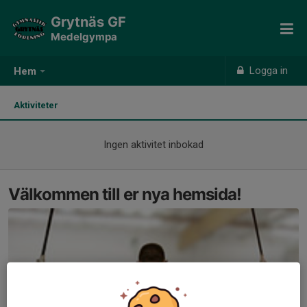
Grytnäs GF
Medelgympa
Logga in
Hem
Aktiviteter
Ingen aktivitet inbokad
Välkommen till er nya hemsida!