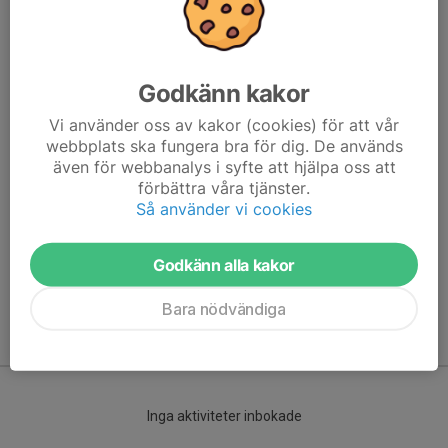
Godkänn kakor
Vi använder oss av kakor (cookies) för att vår
webbplats ska fungera bra för dig. De används
även för webbanalys i syfte att hjälpa oss att
Här hamnar automatiskt de senaste nyheterna på hemsidan. För
förbättra våra tjänster.
att kunna börja administrera hemsidan loggar du in högst upp till
Så använder vi cookies
höger.
Godkänn alla kakor
/Svenskalag.se
Bara nödvändiga
Kommande aktiviteter
Inga aktiviteter inbokade