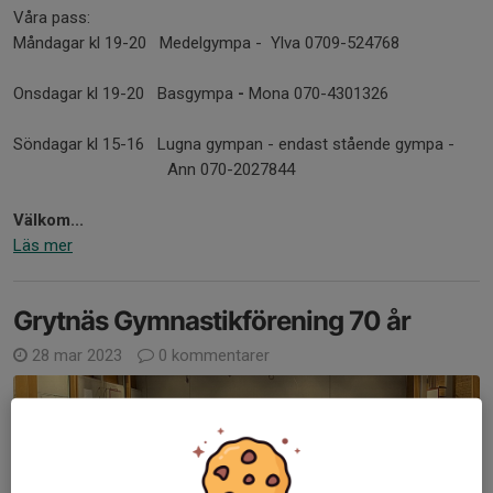
Våra pass:
Måndagar kl 19-20 Medelgympa - Ylva 0709-524768
Onsdagar kl 19-20 Basgympa
-
Mona 070-4301326
Söndagar kl 15-16 Lugna gympan - endast stående gympa -
Ann 070-2027844
Välkom...
Läs mer
Grytnäs Gymnastikförening 70 år
28 mar 2023
0 kommentarer