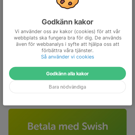
Godkänn kakor
Vi använder oss av kakor (cookies) för att vår
Glada gymnaster anno 2023
webbplats ska fungera bra för dig. De används
Det var i mars 1953 som några kvinnliga gymnaster ansökte om
även för webbanalys i syfte att hjälpa oss att
medlemskap i Svenska gymnastikförbundet. Dåvarande
förbättra våra tjänster.
sekreterare skickade in ansökan om inträde till Dalarnas
Så använder vi cookies
gymnastikförbund och Svenska gymnastikförbundet...
Läs mer
Godkänn alla kakor
Bara nödvändiga
Nytt swishnummer, nytt bankgiro
12 jan 2023
0 kommentarer